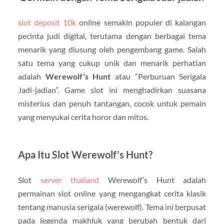
slot deposit 10k
online semakin populer di kalangan
pecinta judi digital, terutama dengan berbagai tema
menarik yang diusung oleh pengembang game. Salah
satu tema yang cukup unik dan menarik perhatian
adalah
Werewolf’s Hunt
atau “Perburuan Serigala
Jadi-jadian”. Game slot ini menghadirkan suasana
misterius dan penuh tantangan, cocok untuk pemain
yang menyukai cerita horor dan mitos.
Apa Itu Slot Werewolf’s Hunt?
Slot
server thailand
Werewolf’s Hunt adalah
permainan slot online yang mengangkat cerita klasik
tentang manusia serigala (werewolf). Tema ini berpusat
pada legenda makhluk yang berubah bentuk dari