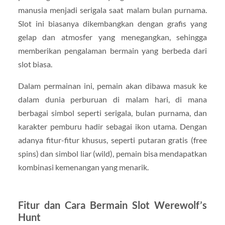
manusia menjadi serigala saat malam bulan purnama.
Slot ini biasanya dikembangkan dengan grafis yang
gelap dan atmosfer yang menegangkan, sehingga
memberikan pengalaman bermain yang berbeda dari
slot biasa.
Dalam permainan ini, pemain akan dibawa masuk ke
dalam dunia perburuan di malam hari, di mana
berbagai simbol seperti serigala, bulan purnama, dan
karakter pemburu hadir sebagai ikon utama. Dengan
adanya fitur-fitur khusus, seperti putaran gratis (free
spins) dan simbol liar (wild), pemain bisa mendapatkan
kombinasi kemenangan yang menarik.
Fitur dan Cara Bermain Slot Werewolf’s
Hunt