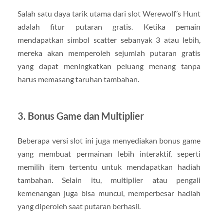
Salah satu daya tarik utama dari slot Werewolf’s Hunt
adalah fitur putaran gratis. Ketika pemain
mendapatkan simbol scatter sebanyak 3 atau lebih,
mereka akan memperoleh sejumlah putaran gratis
yang dapat meningkatkan peluang menang tanpa
harus memasang taruhan tambahan.
3. Bonus Game dan Multiplier
Beberapa versi slot ini juga menyediakan bonus game
yang membuat permainan lebih interaktif, seperti
memilih item tertentu untuk mendapatkan hadiah
tambahan. Selain itu, multiplier atau pengali
kemenangan juga bisa muncul, memperbesar hadiah
yang diperoleh saat putaran berhasil.