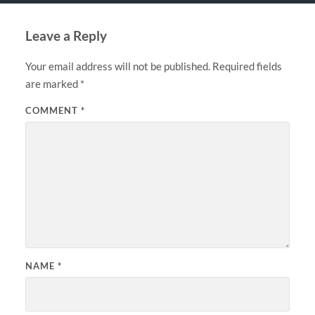
Leave a Reply
Your email address will not be published.
Required fields
are marked
*
COMMENT
*
NAME
*