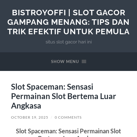
BISTROYOFFI | SLOT GACOR
GAMPANG MENANG: TIPS DAN
TRIK EFEKTIF UNTUK PEMULA
situs slot gacor hari ini
SHOW MENU
Slot Spaceman: Sensasi
Permainan Slot Bertema Luar
Angkasa
OCTOBER 19, 2025
/
0 COMMENTS
Slot Spaceman: Sensasi Permainan Slot