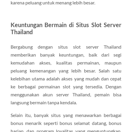
karena peluang untuk menang lebih besar.
Keuntungan Bermain di Situs Slot Server
Thailand
Bergabung dengan situs slot server Thailand
memberikan banyak keuntungan, baik dari segi
kemudahan akses, kualitas permainan, maupun
peluang kemenangan yang lebih besar. Salah satu
kelebihan utama adalah akses yang mudah dan cepat
ke berbagai permainan slot yang tersedia. Dengan
menggunakan akun server Thailand, pemain bisa
langsung bermain tanpa kendala.
Selain itu, banyak situs yang menawarkan berbagai
bonus menarik seperti bonus selamat datang, bonus
harian, dan program loyalitas yang menguntungkan.