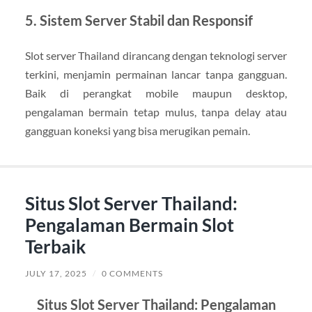
5. Sistem Server Stabil dan Responsif
Slot server Thailand dirancang dengan teknologi server
terkini, menjamin permainan lancar tanpa gangguan.
Baik di perangkat mobile maupun desktop,
pengalaman bermain tetap mulus, tanpa delay atau
gangguan koneksi yang bisa merugikan pemain.
Situs Slot Server Thailand:
Pengalaman Bermain Slot
Terbaik
JULY 17, 2025
/
0 COMMENTS
Situs Slot Server Thailand: Pengalaman