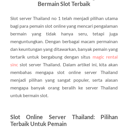
Bermain Slot Terbaik
Slot server Thailand no 1 telah menjadi pilihan utama
bagi para pemain slot online yang mencari pengalaman
bermain yang tidak hanya seru, tetapi juga
menguntungkan. Dengan berbagai macam permainan
dan keuntungan yang ditawarkan, banyak pemain yang
tertarik untuk bergabung dengan situs
magic rental
sinc
slot server Thailand. Dalam artikel ini, kita akan
membahas mengapa slot online server Thailand
menjadi pilihan yang sangat populer, serta alasan
mengapa banyak orang beralih ke server Thailand
untuk bermain slot.
Slot Online Server Thailand: Pilihan
Terbaik Untuk Pemain