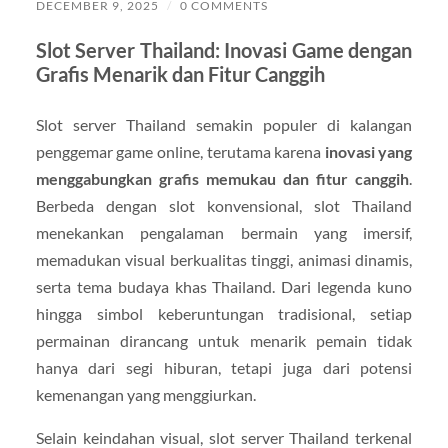
DECEMBER 9, 2025
/
0 COMMENTS
Slot Server Thailand: Inovasi Game dengan
Grafis Menarik dan Fitur Canggih
Slot server Thailand semakin populer di kalangan
penggemar game online, terutama karena
inovasi yang
menggabungkan grafis memukau dan fitur canggih
.
Berbeda dengan slot konvensional, slot Thailand
menekankan pengalaman bermain yang imersif,
memadukan visual berkualitas tinggi, animasi dinamis,
serta tema budaya khas Thailand. Dari legenda kuno
hingga simbol keberuntungan tradisional, setiap
permainan dirancang untuk menarik pemain tidak
hanya dari segi hiburan, tetapi juga dari potensi
kemenangan yang menggiurkan.
Selain keindahan visual, slot server Thailand terkenal