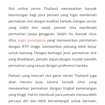
Slot online server Thailand menawarkan banyak
keuntungan bagi para pemain yang ingin menikmati
permainan slot dengan kualitas terbaik. Dengan server
yang stabil dan cepat, pemain bisa menikmati
permainan tanpa gangguan. Selain itu, banyak situs
situs
login pusatgame
yang menawarkan permainan
dengan RTP tinggi, memberikan peluang lebih besar
untuk menang. Dengan berbagai jenis permainan slot
yang disediakan, pemain dapat dengan mudah memilih
permainan yang sesuai dengan preferensi mereka.
Pemain yang mencari slot gacor server Thailand juga
akan merasa puas karena banyak situs yang
menawarkan permainan dengan tingkat kemenangan
yang tinggi. Hal ini membuat para pemain merasa lebih
percaya diri dan lebih bersemangat untuk bermain,