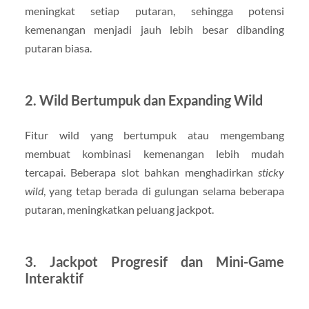
meningkat setiap putaran, sehingga potensi
kemenangan menjadi jauh lebih besar dibanding
putaran biasa.
2. Wild Bertumpuk dan Expanding Wild
Fitur wild yang bertumpuk atau mengembang
membuat kombinasi kemenangan lebih mudah
tercapai. Beberapa slot bahkan menghadirkan
sticky
wild
, yang tetap berada di gulungan selama beberapa
putaran, meningkatkan peluang jackpot.
3. Jackpot Progresif dan Mini-Game
Interaktif