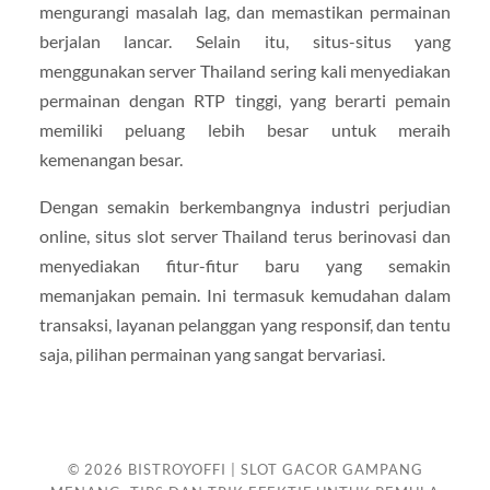
mengurangi masalah lag, dan memastikan permainan
berjalan lancar. Selain itu, situs-situs yang
menggunakan server Thailand sering kali menyediakan
permainan dengan RTP tinggi, yang berarti pemain
memiliki peluang lebih besar untuk meraih
kemenangan besar.
Dengan semakin berkembangnya industri perjudian
online, situs slot server Thailand terus berinovasi dan
menyediakan fitur-fitur baru yang semakin
memanjakan pemain. Ini termasuk kemudahan dalam
transaksi, layanan pelanggan yang responsif, dan tentu
saja, pilihan permainan yang sangat bervariasi.
© 2026
BISTROYOFFI | SLOT GACOR GAMPANG