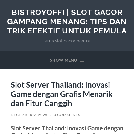
BISTROYOFFI | SLOT GACOR
GAMPANG MENANG: TIPS DAN
TRIK EFEKTIF UNTUK PEMULA
situs slot gacor hari ini
SHOW MENU
Slot Server Thailand: Inovasi
Game dengan Grafis Menarik
dan Fitur Canggih
DECEMBER 9, 2025
/
0 COMMENTS
Slot Server Thailand: Inovasi Game dengan