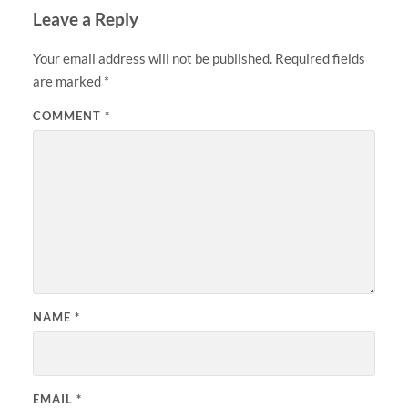
Leave a Reply
Your email address will not be published.
Required fields
are marked
*
COMMENT
*
NAME
*
EMAIL
*