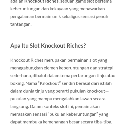
adalah
Knockout Riches
, sebuah game slot bertema
keberuntungan dan kekayaan yang menawarkan
pengalaman bermain unik sekaligus sensasi penuh
tantangan.
Apa Itu Slot Knockout Riches?
Knockout Riches merupakan permainan slot yang
menggabungkan elemen keberuntungan dan strategi
sederhana, dibalut dalam tema pertarungan tinju atau
boxing. Nama “Knockout” sendiri berasal dari istilah
dalam dunia tinju yang berarti pukulan knockout—
pukulan yang mampu mengalahkan lawan secara
langsung. Dalam konteks slot ini, pemain akan
merasakan sensasi “pukulan keberuntungan” yang
dapat membuka kemenangan besar secara tiba-tiba.