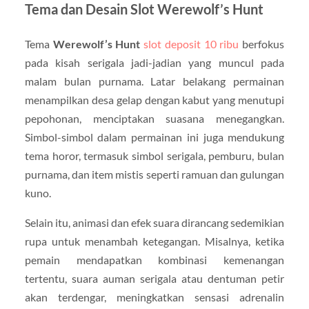
Tema dan Desain Slot Werewolf’s Hunt
Tema
Werewolf’s Hunt
slot deposit 10 ribu
berfokus
pada kisah serigala jadi-jadian yang muncul pada
malam bulan purnama. Latar belakang permainan
menampilkan desa gelap dengan kabut yang menutupi
pepohonan, menciptakan suasana menegangkan.
Simbol-simbol dalam permainan ini juga mendukung
tema horor, termasuk simbol serigala, pemburu, bulan
purnama, dan item mistis seperti ramuan dan gulungan
kuno.
Selain itu, animasi dan efek suara dirancang sedemikian
rupa untuk menambah ketegangan. Misalnya, ketika
pemain mendapatkan kombinasi kemenangan
tertentu, suara auman serigala atau dentuman petir
akan terdengar, meningkatkan sensasi adrenalin