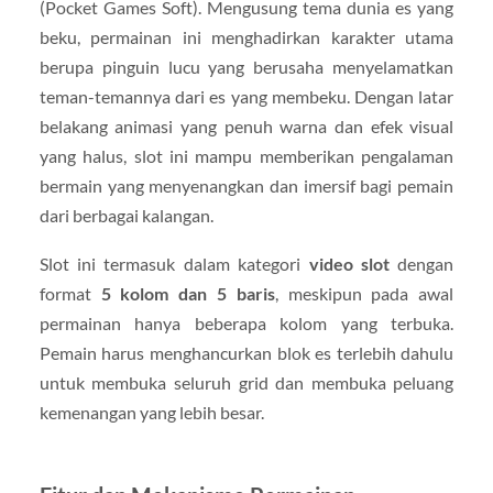
(Pocket Games Soft). Mengusung tema dunia es yang
beku, permainan ini menghadirkan karakter utama
berupa pinguin lucu yang berusaha menyelamatkan
teman-temannya dari es yang membeku. Dengan latar
belakang animasi yang penuh warna dan efek visual
yang halus, slot ini mampu memberikan pengalaman
bermain yang menyenangkan dan imersif bagi pemain
dari berbagai kalangan.
Slot ini termasuk dalam kategori
video slot
dengan
format
5 kolom dan 5 baris
, meskipun pada awal
permainan hanya beberapa kolom yang terbuka.
Pemain harus menghancurkan blok es terlebih dahulu
untuk membuka seluruh grid dan membuka peluang
kemenangan yang lebih besar.