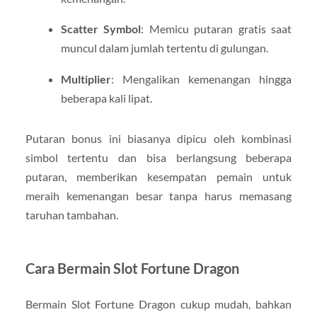
Scatter Symbol
: Memicu putaran gratis saat
muncul dalam jumlah tertentu di gulungan.
Multiplier
: Mengalikan kemenangan hingga
beberapa kali lipat.
Putaran bonus ini biasanya dipicu oleh kombinasi
simbol tertentu dan bisa berlangsung beberapa
putaran, memberikan kesempatan pemain untuk
meraih kemenangan besar tanpa harus memasang
taruhan tambahan.
Cara Bermain Slot Fortune Dragon
Bermain Slot Fortune Dragon cukup mudah, bahkan