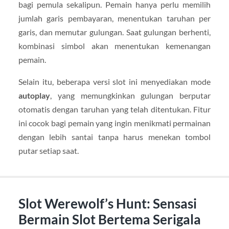
bagi pemula sekalipun. Pemain hanya perlu memilih
jumlah garis pembayaran, menentukan taruhan per
garis, dan memutar gulungan. Saat gulungan berhenti,
kombinasi simbol akan menentukan kemenangan
pemain.
Selain itu, beberapa versi slot ini menyediakan mode
autoplay
, yang memungkinkan gulungan berputar
otomatis dengan taruhan yang telah ditentukan. Fitur
ini cocok bagi pemain yang ingin menikmati permainan
dengan lebih santai tanpa harus menekan tombol
putar setiap saat.
Slot Werewolf’s Hunt: Sensasi
Bermain Slot Bertema Serigala