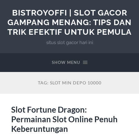
BISTROYOFFI | SLOT GACOR
GAMPANG MENANG: TIPS DAN
TRIK EFEKTIF UNTUK PEMULA
situs slot gacor hari ini
SHOW MENU
TAG:
SLOT MIN DEPO 10000
Slot Fortune Dragon:
Permainan Slot Online Penuh
Keberuntungan