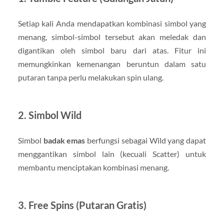
Setiap kali Anda mendapatkan kombinasi simbol yang
menang, simbol-simbol tersebut akan meledak dan
digantikan oleh simbol baru dari atas. Fitur ini
memungkinkan kemenangan beruntun dalam satu
putaran tanpa perlu melakukan spin ulang.
2.
Simbol Wild
Simbol
badak emas
berfungsi sebagai Wild yang dapat
menggantikan simbol lain (kecuali Scatter) untuk
membantu menciptakan kombinasi menang.
3.
Free Spins (Putaran Gratis)