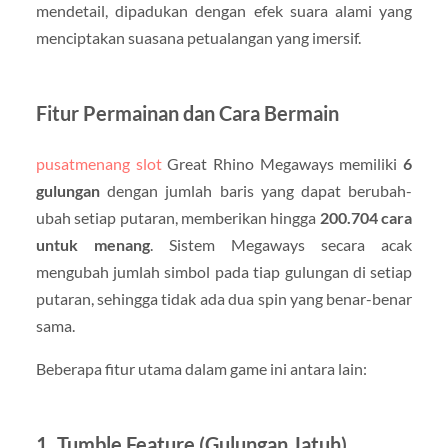
mendetail, dipadukan dengan efek suara alami yang
menciptakan suasana petualangan yang imersif.
Fitur Permainan dan Cara Bermain
pusatmenang slot
Great Rhino Megaways memiliki
6
gulungan
dengan jumlah baris yang dapat berubah-
ubah setiap putaran, memberikan hingga
200.704 cara
untuk menang
. Sistem Megaways secara acak
mengubah jumlah simbol pada tiap gulungan di setiap
putaran, sehingga tidak ada dua spin yang benar-benar
sama.
Beberapa fitur utama dalam game ini antara lain:
1.
Tumble Feature (Gulungan Jatuh)