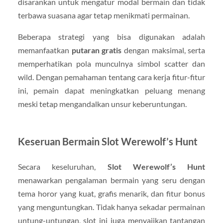
disarankan untuk mengatur modal bermain dan tidak
terbawa suasana agar tetap menikmati permainan.
Beberapa strategi yang bisa digunakan adalah
memanfaatkan
putaran gratis
dengan maksimal, serta
memperhatikan pola munculnya simbol scatter dan
wild. Dengan pemahaman tentang cara kerja fitur-fitur
ini, pemain dapat meningkatkan peluang menang
meski tetap mengandalkan unsur keberuntungan.
Keseruan Bermain Slot Werewolf’s Hunt
Secara keseluruhan,
Slot Werewolf’s Hunt
menawarkan pengalaman bermain yang seru dengan
tema horor yang kuat, grafis menarik, dan fitur bonus
yang menguntungkan. Tidak hanya sekadar permainan
untung-untungan, slot ini juga menyajikan tantangan