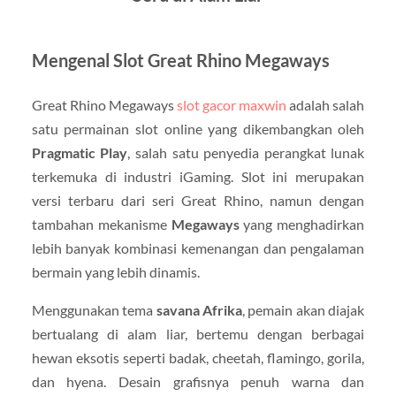
Mengenal Slot Great Rhino Megaways
Great Rhino Megaways
slot gacor maxwin
adalah salah
satu permainan slot online yang dikembangkan oleh
Pragmatic Play
, salah satu penyedia perangkat lunak
terkemuka di industri iGaming. Slot ini merupakan
versi terbaru dari seri Great Rhino, namun dengan
tambahan mekanisme
Megaways
yang menghadirkan
lebih banyak kombinasi kemenangan dan pengalaman
bermain yang lebih dinamis.
Menggunakan tema
savana Afrika
, pemain akan diajak
bertualang di alam liar, bertemu dengan berbagai
hewan eksotis seperti badak, cheetah, flamingo, gorila,
dan hyena. Desain grafisnya penuh warna dan