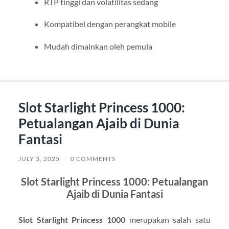
RTP tinggi dan volatilitas sedang
Kompatibel dengan perangkat mobile
Mudah dimainkan oleh pemula
Slot Starlight Princess 1000:
Petualangan Ajaib di Dunia
Fantasi
JULY 3, 2025
/
0 COMMENTS
Slot Starlight Princess 1000: Petualangan
Ajaib di Dunia Fantasi
Slot Starlight Princess 1000
merupakan salah satu