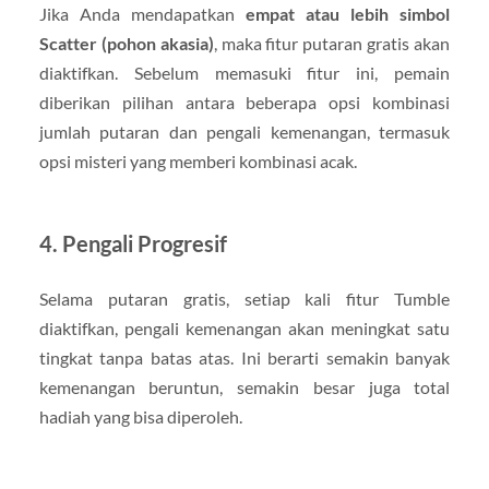
Jika Anda mendapatkan
empat atau lebih simbol
Scatter (pohon akasia)
, maka fitur putaran gratis akan
diaktifkan. Sebelum memasuki fitur ini, pemain
diberikan pilihan antara beberapa opsi kombinasi
jumlah putaran dan pengali kemenangan, termasuk
opsi misteri yang memberi kombinasi acak.
4.
Pengali Progresif
Selama putaran gratis, setiap kali fitur Tumble
diaktifkan, pengali kemenangan akan meningkat satu
tingkat tanpa batas atas. Ini berarti semakin banyak
kemenangan beruntun, semakin besar juga total
hadiah yang bisa diperoleh.