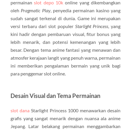
permainan
slot depo 10k
online yang dikembangkan
oleh
Pragmatic Play
, penyedia permainan kasino yang
sudah sangat terkenal di dunia. Game ini merupakan
versi terbaru dari slot populer
Starlight Princess
, yang
kini hadir dengan pembaruan visual, fitur bonus yang
lebih menarik, dan potensi kemenangan yang lebih
besar. Dengan tema anime fantasi yang menawan dan
atmosfer kerajaan langit yang penuh warna, permainan
ini memberikan pengalaman bermain yang unik bagi
para penggemar slot online.
Desain Visual dan Tema Permainan
slot dana
Starlight Princess 1000 menawarkan desain
grafis yang sangat menarik dengan nuansa ala anime
Jepang. Latar belakang permainan menggambarkan