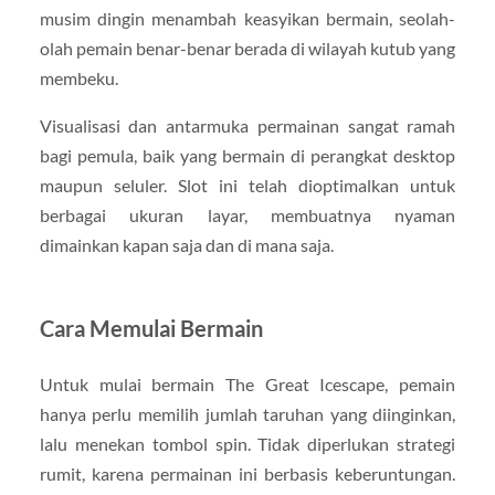
musim dingin menambah keasyikan bermain, seolah-
olah pemain benar-benar berada di wilayah kutub yang
membeku.
Visualisasi dan antarmuka permainan sangat ramah
bagi pemula, baik yang bermain di perangkat desktop
maupun seluler. Slot ini telah dioptimalkan untuk
berbagai ukuran layar, membuatnya nyaman
dimainkan kapan saja dan di mana saja.
Cara Memulai Bermain
Untuk mulai bermain The Great Icescape, pemain
hanya perlu memilih jumlah taruhan yang diinginkan,
lalu menekan tombol spin. Tidak diperlukan strategi
rumit, karena permainan ini berbasis keberuntungan.