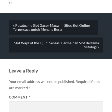
rb
« Pusatgame Slot Gacor Maxwin: Situs Slot Online
Terpercaya untuk Menang Besar
Slot Ways of the Qilin: Sensasi Permainan Slot Bertema
Mitologi »
Leave a Reply
Your email address will not be published.
Required fields
are marked
*
COMMENT
*