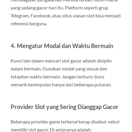
yang sedang gacor hari itu. Platform seperti grup
Telegram, Facebook, atau situs ulasan slot bisa menjadi
referensi berguna.
4. Mengatur Modal dan Waktu Bermain
Kunci lain dalam mencari slot gacor adalah disiplin
dalam bermain. Gunakan modal yang sesuai dan
tetapkan waktu bermain. Jangan terburu-buru
menarik kesimpulan hanya dari beberapa putaran.
Provider Slot yang Sering Dianggap Gacor
Beberapa provider game terkenal kerap disebut-sebut
memiliki slot gacor. Di antaranya adalah: