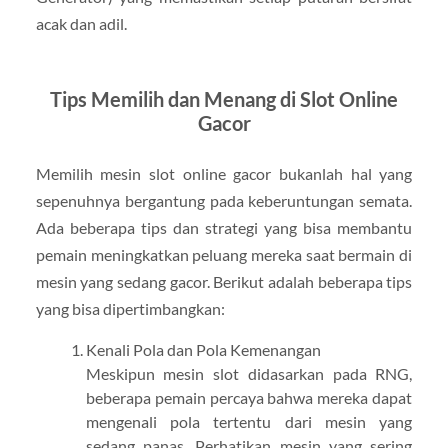
acak dan adil.
Tips Memilih dan Menang di Slot Online
Gacor
Memilih mesin slot online gacor bukanlah hal yang
sepenuhnya bergantung pada keberuntungan semata.
Ada beberapa tips dan strategi yang bisa membantu
pemain meningkatkan peluang mereka saat bermain di
mesin yang sedang gacor. Berikut adalah beberapa tips
yang bisa dipertimbangkan:
Kenali Pola dan Pola Kemenangan
Meskipun mesin slot didasarkan pada RNG,
beberapa pemain percaya bahwa mereka dapat
mengenali pola tertentu dari mesin yang
sedang panas. Perhatikan mesin yang sering