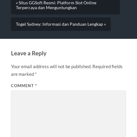
« Situs GGSoft Resmi: Platform Slot Online
Terpercaya dan Menguntungkan
Togel Sydney: Informasi dan Panduan Lengkap »
Leave a Reply
Your email address will not be published.
Required fields
are marked
*
COMMENT
*