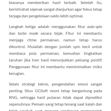
biasanya memberikan hasil terbaik. Setelah itu,
beristirahat sejenak sangat dianjurkan agar fokus tetap
terjaga dan pengelolaan saldo lebih optimal.
Langkah ketiga adalah menggunakan fitur
auto-spin
dan
turbo mode
secara bijak. Fitur ini membantu
menjaga ritme permainan, namun tetap harus
dikontrol. Mulailah dengan jumlah spin kecil untuk
membaca pola permainan, kemudian tingkatkan
taruhan jika tren hasil menunjukkan peluang positif.
Penggunaan fitur ini membantu meminimalkan risiko
kerugian.
Selain strategi teknis, pengendalian emosi sangat
penting. Situs GGSoft resmi tetap bergantung pada
RNG, sehingga hasil putaran tidak dapat diprediksi
sepenuhnya. Pemain yang tetap tenang saat kalah dan
tidak serakah saat menang cenderung memperoleh