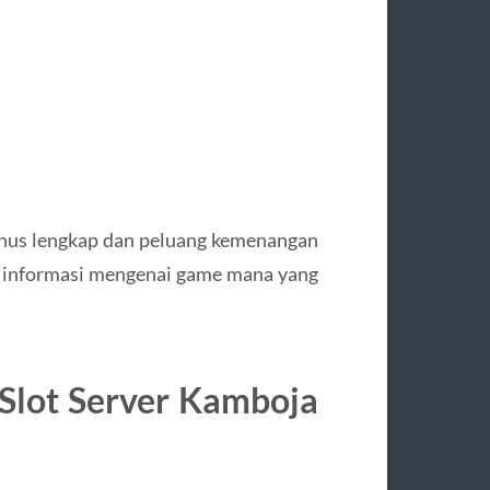
onus lengkap dan peluang kemenangan
ru informasi mengenai game mana yang
Slot Server Kamboja