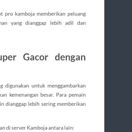
ot pro kamboja memberikan peluang
nan yang dianggap lebih adil dan
uper Gacor dengan
ring digunakan untuk menggambarkan
kan kemenangan besar. Para pemain
in dianggap lebih sering memberikan
n di server Kamboja antara lain: