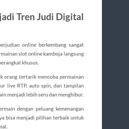
di Tren Judi Digital
erjudian online berkembang sangat
ermainan slot online kamboja langsung
perangkat khusus.
k orang tertarik mencoba permainan
tur live RTP, auto spin, dan tampilan
n menjadi lebih seru dan menghibur.
bermain dengan peluang kemenangan
ya bisa menjadi pilihan terbaik untuk
al.