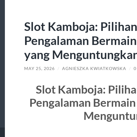
Slot Kamboja: Piliha
Pengalaman Bermain 
yang Menguntungka
MAY 25, 2026
/
AGNIESZKA KWIATKOWSKA
/
0
Slot Kamboja: Pilih
Pengalaman Bermain 
Menguntu