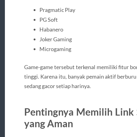
Pragmatic Play
PG Soft
Habanero
Joker Gaming
Microgaming
Game-game tersebut terkenal memiliki fitur b
tinggi. Karena itu, banyak pemain aktif berbu
sedang gacor setiap harinya.
Pentingnya Memilih Link 
yang Aman