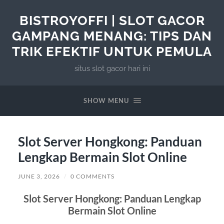
BISTROYOFFI | SLOT GACOR
GAMPANG MENANG: TIPS DAN
TRIK EFEKTIF UNTUK PEMULA
situs slot gacor hari ini
SHOW MENU
Slot Server Hongkong: Panduan
Lengkap Bermain Slot Online
JUNE 3, 2026
/
0 COMMENTS
Slot Server Hongkong: Panduan Lengkap
Bermain Slot Online