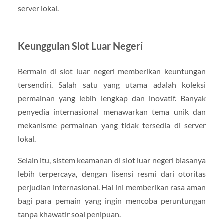
server lokal.
Keunggulan Slot Luar Negeri
Bermain di slot luar negeri memberikan keuntungan
tersendiri. Salah satu yang utama adalah koleksi
permainan yang lebih lengkap dan inovatif. Banyak
penyedia internasional menawarkan tema unik dan
mekanisme permainan yang tidak tersedia di server
lokal.
Selain itu, sistem keamanan di slot luar negeri biasanya
lebih terpercaya, dengan lisensi resmi dari otoritas
perjudian internasional. Hal ini memberikan rasa aman
bagi para pemain yang ingin mencoba peruntungan
tanpa khawatir soal penipuan.