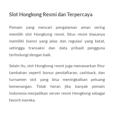
Slot Hongkong Resmi dan Terpercaya
Pemain yang mencari pengalaman aman sering
memilih slot Hongkong resmi. Situs resmi biasanya
memiliki lisensi yang jelas dan regulasi yang ketat,
sehingga transaksi dan data pribadi pengguna
terlindungi dengan baik.
Selain itu, slot Hongkong resmi juga menawarkan fitur
tambahan seperti bonus pendaftaran, cashback, dan
turnamen slot yang bisa meningkatkan peluang
kemenangan. Tidak heran jika banyak pemain
Indonesia menjadikan server resmi Hongkong sebagai
favorit mereka.