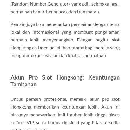
(Random Number Generator) yang adil, sehingga hasil
permainan benar-benar acak dan transparan.
Pemain juga bisa menemukan permainan dengan tema
lokal dan internasional yang membuat pengalaman
bermain lebih menyenangkan. Dengan begitu, slot
Hongkong asli menjadi pilihan utama bagi mereka yang
mengutamakan keaslian dan kualitas permainan.
Akun Pro Slot Hongkong: Keuntungan
Tambahan
Untuk pemain profesional, memiliki akun pro slot
Hongkong memberikan keuntungan lebih. Akun ini
biasanya menawarkan limit taruhan lebih tinggi, akses
ke fitur VIP, serta bonus eksklusif yang tidak tersedia