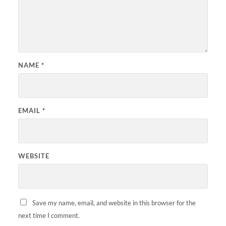
NAME
*
EMAIL
*
WEBSITE
Save my name, email, and website in this browser for the
next time I comment.