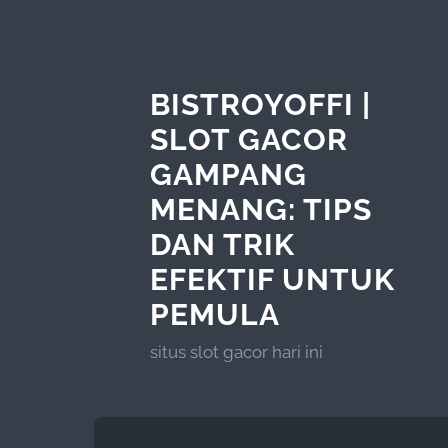
BISTROYOFFI |
SLOT GACOR
GAMPANG
MENANG: TIPS
DAN TRIK
EFEKTIF UNTUK
PEMULA
situs slot gacor hari ini