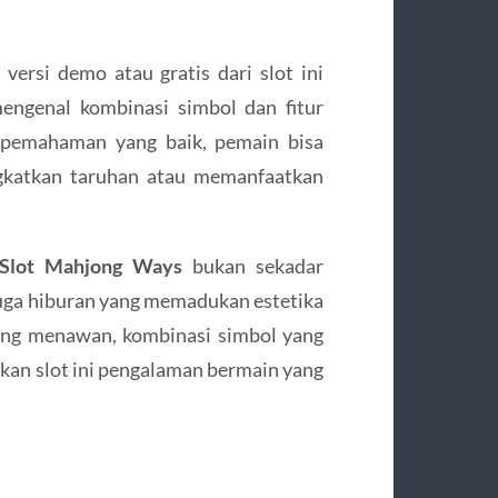
versi demo atau gratis dari slot ini
engenal kombinasi simbol dan fitur
n pemahaman yang baik, pemain bisa
gkatkan taruhan atau memanfaatkan
Slot Mahjong Ways
bukan sekadar
uga hiburan yang memadukan estetika
yang menawan, kombinasi simbol yang
dikan slot ini pengalaman bermain yang