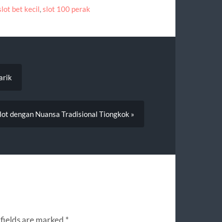
slot bet kecil
,
slot 100 perak
arik
lot dengan Nuansa Tradisional Tiongkok »
fields are marked
*