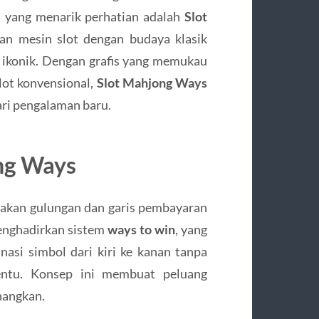
u yang menarik perhatian adalah
Slot
an mesin slot dengan budaya klasik
 ikonik. Dengan grafis yang memukau
lot konvensional,
Slot Mahjong Ways
ari pengalaman baru.
ng Ways
nakan gulungan dan garis pembayaran
nghadirkan sistem
ways to win
, yang
si simbol dari kiri ke kanan tanpa
entu. Konsep ini membuat peluang
nangkan.