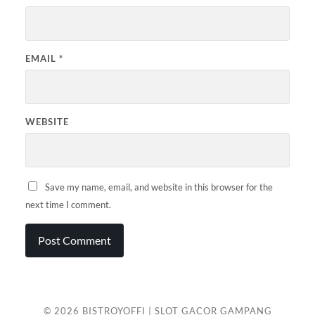
EMAIL
*
WEBSITE
Save my name, email, and website in this browser for the
next time I comment.
© 2026
BISTROYOFFI | SLOT GACOR GAMPANG