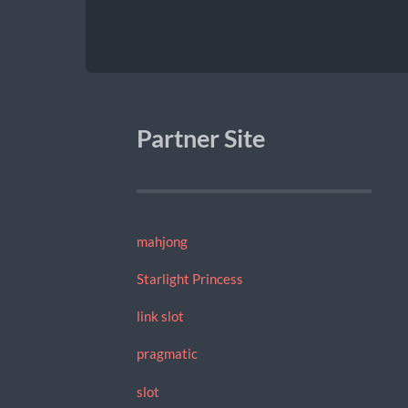
Partner Site
mahjong
Starlight Princess
link slot
pragmatic
slot