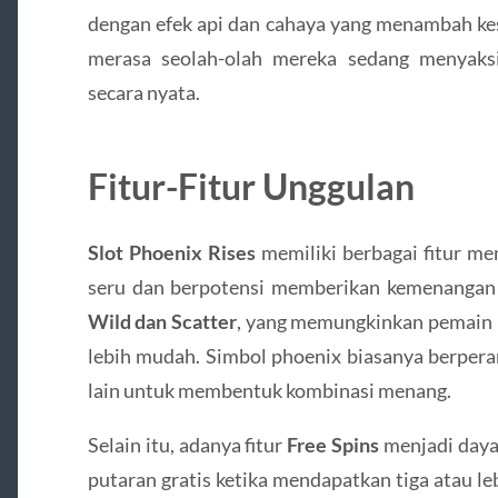
dengan efek api dan cahaya yang menambah ke
merasa seolah-olah mereka sedang menyaksi
secara nyata.
Fitur-Fitur Unggulan
Slot Phoenix Rises
memiliki berbagai fitur m
seru dan berpotensi memberikan kemenangan b
Wild dan Scatter
, yang memungkinkan pemain
lebih mudah. Simbol phoenix biasanya berpera
lain untuk membentuk kombinasi menang.
Selain itu, adanya fitur
Free Spins
menjadi daya 
putaran gratis ketika mendapatkan tiga atau le