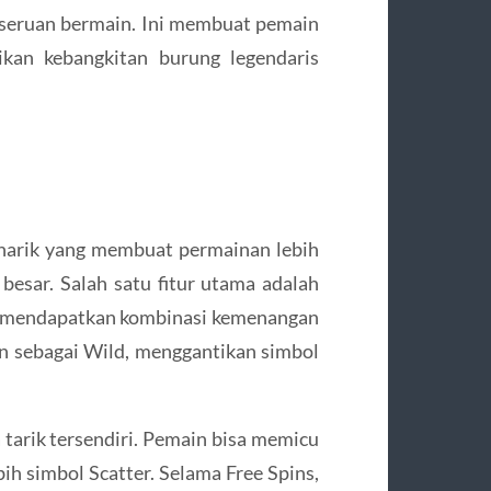
seruan bermain. Ini membuat pemain
kan kebangkitan burung legendaris
enarik yang membuat permainan lebih
esar. Salah satu fitur utama adalah
 mendapatkan kombinasi kemenangan
n sebagai Wild, menggantikan simbol
tarik tersendiri. Pemain bisa memicu
bih simbol Scatter. Selama Free Spins,