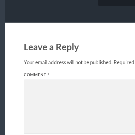
Leave a Reply
Your email address will not be published.
Required 
COMMENT
*