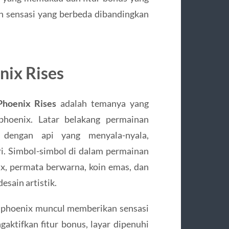
 sensasi yang berbeda dibandingkan
nix Rises
Phoenix Rises
adalah temanya yang
phoenix. Latar belakang permainan
 dengan api yang menyala-nyala,
i. Simbol-simbol di dalam permainan
nix, permata berwarna, koin emas, dan
esain artistik.
t phoenix muncul memberikan sensasi
aktifkan fitur bonus, layar dipenuhi