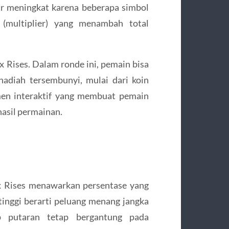
r meningkat karena beberapa simbol
(multiplier) yang menambah total
ix Rises. Dalam ronde ini, pemain bisa
adiah tersembunyi, mulai dari koin
men interaktif yang membuat pemain
hasil permainan.
ix Rises menawarkan persentase yang
 tinggi berarti peluang menang jangka
ap putaran tetap bergantung pada