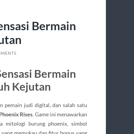
Sensasi Bermain
utan
MMENTS
 Sensasi Bermain
uh Kejutan
 pemain judi digital, dan salah satu
 Phoenix Rises
. Game ini menawarkan
 mitologi burung phoenix, simbol
s yang memukau dan fitur bonus yang