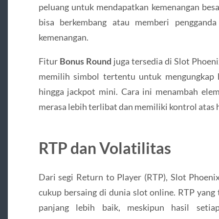
peluang untuk mendapatkan kemenangan besa
bisa berkembang atau memberi pengganda 
kemenangan.
Fitur
Bonus Round
juga tersedia di Slot Phoen
memilih simbol tertentu untuk mengungkap h
hingga jackpot mini. Cara ini menambah ele
merasa lebih terlibat dan memiliki kontrol atas 
RTP dan Volatilitas
Dari segi Return to Player (RTP), Slot Phoen
cukup bersaing di dunia slot online. RTP yang
panjang lebih baik, meskipun hasil seti