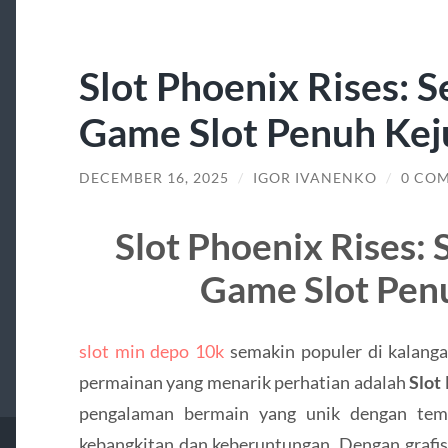
Slot Phoenix Rises: 
Game Slot Penuh Kej
DECEMBER 16, 2025
/
IGOR IVANENKO
/
0 CO
Slot Phoenix Rises:
Game Slot Pen
slot min depo 10k
semakin populer di kalangan
permainan yang menarik perhatian adalah
Slot
pengalaman bermain yang unik dengan tema
kebangkitan dan keberuntungan. Dengan grafi